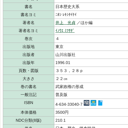
書名
日本歴史大系
書名ヨミ
ﾆﾎﾝ ﾚｷｼﾀｲｹｲ
著者名
井上 光貞
／ほか編
著者名ヨミ
ｲﾉｳｴ ﾐﾂｻﾀﾞ
巻次
４
出版地
東京
出版者
山川出版社
出版年
1996.01
頁数・図版
３５３，２８ｐ
大きさ
２２㎝
巻の書名
武家政権の形成
一般注記
普及版
ISBN
4-634-33040-7
本体価格
3500円
NDC分類(8版)
210.1