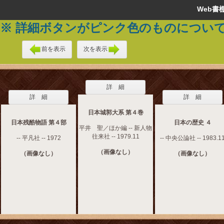
Web
※ 詳細ボタンがピンク色のものについ
前を表示
次を表示
詳 細
詳 細
詳 細
日本城郭大系 第４巻
日本残酷物語 第４部
日本の歴史 ４
平井 聖／ほか編 -- 新人物
往来社 -- 1979.11
-- 平凡社 -- 1972
-- 中央公論社 -- 1983.1
（画像なし）
（画像なし）
（画像なし）