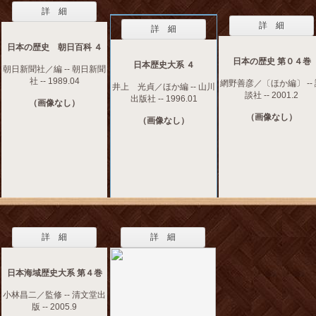
詳 細
詳 細
詳 細
日本の歴史 朝日百科 ４
日本の歴史 第０４巻
日本歴史大系 ４
朝日新聞社／編 -- 朝日新聞
社 -- 1989.04
網野善彦／〔ほか編〕 --
井上 光貞／ほか編 -- 山川
談社 -- 2001.2
出版社 -- 1996.01
（画像なし）
（画像なし）
（画像なし）
詳 細
詳 細
日本海域歴史大系 第４巻
小林昌二／監修 -- 清文堂出
版 -- 2005.9