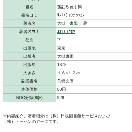
書名
箋註欧蘓手簡
書名ヨミ
ｻﾝﾁｭｳ ｵｳｿ ｼｭｶﾝ
著者名
大槻 東陽
／著
著者名ヨミ
ｵｵﾂｷ ﾄｳﾖｳ
巻次
下
出版地
東京
出版者
大槻東陽
出版年
1878
大きさ
１８×１２㎝
副叢書名
呉郷文庫
本体価格
50円
NDC分類(8版)
926
※内容紹介、著者紹介は（株）日販図書館サービスおよび
（株）トーハンのデータです。