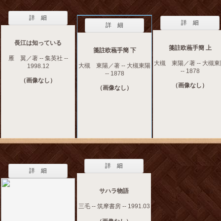
詳 細
詳 細
詳 細
長江は知っている
箋註欧蘓手簡 上
箋註欧蘓手簡 下
雁 翼／著 -- 集英社 --
大槻 東陽／著 -- 大槻
大槻 東陽／著 -- 大槻東陽
1998.12
-- 1878
-- 1878
（画像なし）
（画像なし）
（画像なし）
詳 細
詳 細
サハラ物語
三毛 -- 筑摩書房 -- 1991.03