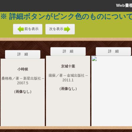
Web
※ 詳細ボタンがピンク色のものについ
前を表示
次を表示
詳 細
詳 細
詳 細
京城十案
小時候
薩蘇／著 -- 金城出版社 --
桑格格／著 -- 新星出版社 --
2011.1
2007.5
（画像なし）
（画像なし）