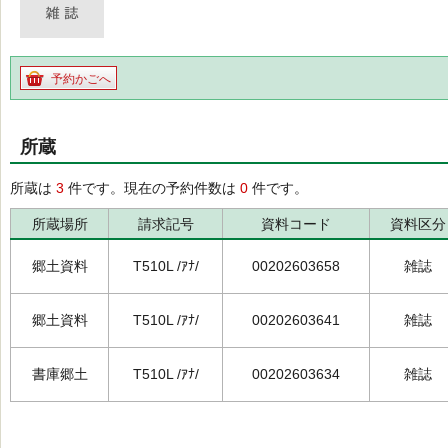
予約かごへ
所蔵
所蔵は
3
件です。現在の予約件数は
0
件です。
所蔵場所
請求記号
資料コード
資料区分
郷土資料
T510L /ｱﾅ/
00202603658
雑誌
郷土資料
T510L /ｱﾅ/
00202603641
雑誌
書庫郷土
T510L /ｱﾅ/
00202603634
雑誌