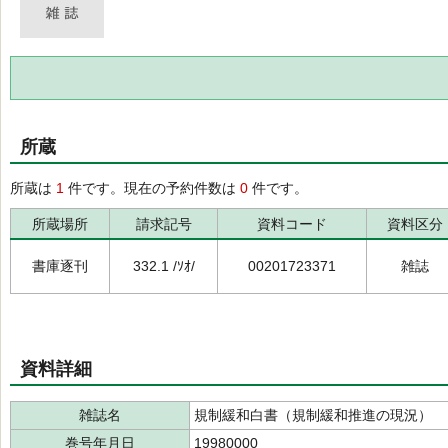
所蔵
所蔵は
1
件です。現在の予約件数は
0
件です。
所蔵場所
請求記号
資料コード
資料区分
書庫逐刊
332.1 /ｿｵ/
00201723371
雑誌
資料詳細
雑誌名
規制緩和白書（規制緩和推進の現況）
巻号年月日
19980000