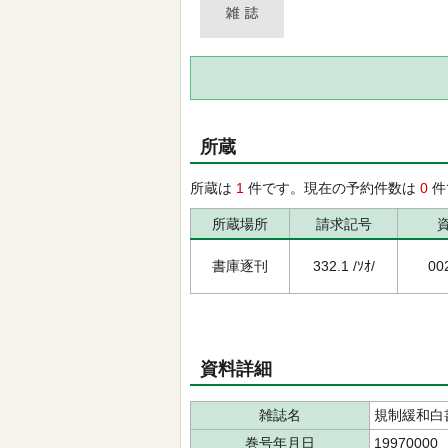
所蔵
所蔵は
1
件です。現在の予約件数は
0
件
所蔵場所
請求記号
書庫逐刊
332.1 /ｿｵ/
00
資料詳細
雑誌名
規制緩和白
巻号年月日
19970000