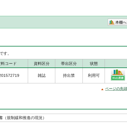
本棚へ
です。
資料コード
資料区分
帯出区分
状態
201572719
雑誌
持出禁
利用可
ページの先
書（規制緩和推進の現況）