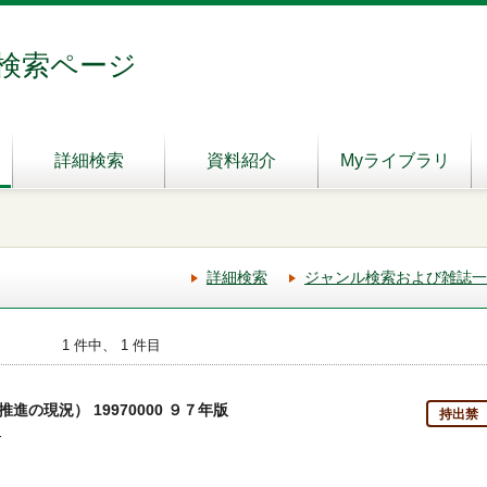
検索ページ
詳細検索
資料紹介
Myライブラリ
詳細検索
ジャンル検索および雑誌一
1 件中、 1 件目
の現況） 19970000 ９７年版
持出禁
-