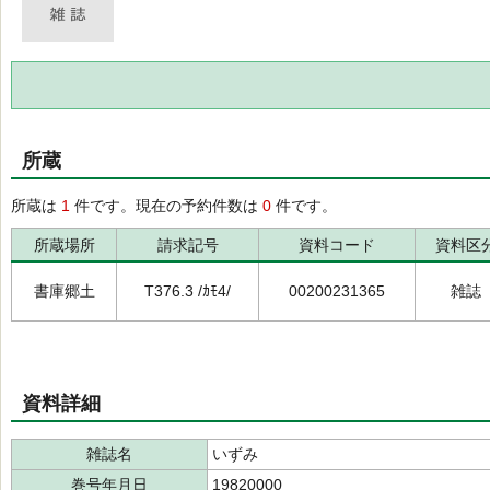
所蔵
所蔵は
1
件です。現在の予約件数は
0
件です。
所蔵場所
請求記号
資料コード
資料区
書庫郷土
T376.3 /ｶﾓ4/
00200231365
雑誌
資料詳細
雑誌名
いずみ
巻号年月日
19820000