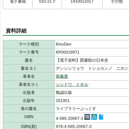
電子書籍
010.21 //
1410012017
その他
資料詳細
マーク種別
KinoDen
マーク番号
KP00019971
書名
【電子資料】図書館の日本史
書名ヨミ
デンシシリョウ トショカンノ ニホン
著者名
新藤透
著者名ヨミ
シンドウ トオル
出版者
勉誠出版
出版年
201901
巻の書名
ライブラリーぶっくす
ISBN
4-585-20067-3
ISBN(新)
978-4-585-20067-3