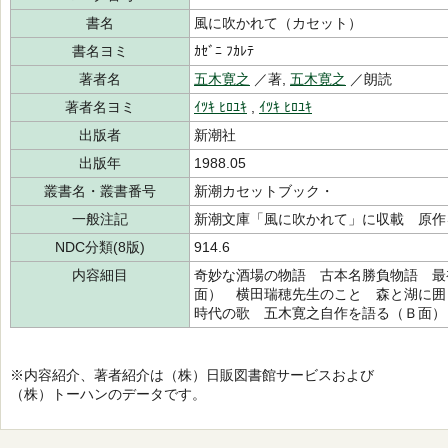
書名
風に吹かれて（カセット）
書名ヨミ
ｶｾﾞﾆ ﾌｶﾚﾃ
著者名
五木寛之
／著,
五木寛之
／朗読
著者名ヨミ
ｲﾂｷ ﾋﾛﾕｷ
,
ｲﾂｷ ﾋﾛﾕｷ
出版者
新潮社
出版年
1988.05
叢書名・叢書番号
新潮カセットブック・
一般注記
新潮文庫「風に吹かれて」に収載 原作
NDC分類(8版)
914.6
内容細目
奇妙な酒場の物語 古本名勝負物語 最
面） 横田瑞穂先生のこと 森と湖に囲
時代の歌 五木寛之自作を語る（Ｂ面）
※内容紹介、著者紹介は（株）日販図書館サービスおよび
（株）トーハンのデータです。