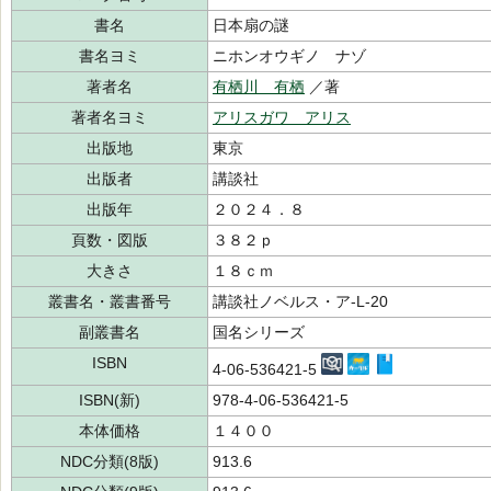
書名
日本扇の謎
書名ヨミ
ニホンオウギノ ナゾ
著者名
有栖川 有栖
／著
著者名ヨミ
アリスガワ アリス
出版地
東京
出版者
講談社
出版年
２０２４．８
頁数・図版
３８２ｐ
大きさ
１８ｃｍ
叢書名・叢書番号
講談社ノベルス・ア-L-20
副叢書名
国名シリーズ
ISBN
4-06-536421-5
ISBN(新)
978-4-06-536421-5
本体価格
１４００
NDC分類(8版)
913.6