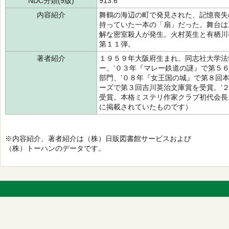
NDC分類(9版)
913.6
内容紹介
舞鶴の海辺の町で発見された、記憶喪失
持っていた一本の「扇」だった。舞台は
解な密室殺人が発生。火村英生と有栖川
第１１弾。
著者紹介
１９５９年大阪府生まれ。同志社大学法
ー。’０３年『マレー鉄道の謎』で第５
部門、’０８年『女王国の城』で第８回
ーズで第３回吉川英治文庫賞を受賞。’
受賞。本格ミステリ作家クラブ初代会長
に掲載されていたものです）
※内容紹介、著者紹介は（株）日販図書館サービスおよび
（株）トーハンのデータです。