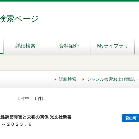
検索ページ
詳細検索
資料紹介
Myライブラリ
詳細検索
ジャンル検索および雑誌一
1 件中、 1 件目
立性調節障害と栄養の関係 光文社新書
貸出可
 -- ２０２３．９