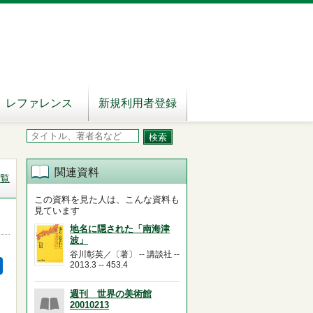
レファレンス
新規利用者登録
関連資料
覧
この資料を見た人は、こんな資料も
見ています
地名に隠された「南海津
波」
谷川彰英／〔著〕 -- 講談社 --
2013.3 -- 453.4
週刊 世界の美術館
20010213