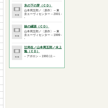
氷の下の芽（ＣＤ）
山本周五郎／〔原作〕 -- 東
京エーヴィセンター -- 2001 -
-
妹の縁談（ＣＤ）
山本周五郎／〔原作〕 -- 東
京エーヴィセンター -- 1999 -
-
辻邦生／山本周五郎／水上
勉（ＣＤ）
-- アポロン -- 1993.11 --