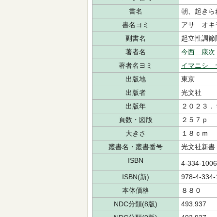
書名
朝、起きら
書名ヨミ
アサ オキ
副書名
起立性調節
著者名
今西 康次
著者名ヨミ
イマニシ 
出版地
東京
出版者
光文社
出版年
２０２３．
頁数・図版
２５７ｐ
大きさ
１８ｃｍ
叢書名・叢書番号
光文社新書
ISBN
4-334-100
ISBN(新)
978-4-334-
本体価格
８８０
NDC分類(8版)
493.937