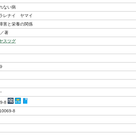
れない病
ラレナイ ヤマイ
障害と栄養の関係
／著
ヤスツグ
９
・
69-8
10069-8