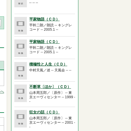
-- -- --
平家物語（ＣＤ）
平幹二朗／朗読 -- キングレ
コード -- 2005.1 --
平家物語（ＣＤ）
平幹二朗／朗読 -- キングレ
コード -- 2005.1 --
積極性と人生（ＣＤ）
中村天風／述 -- 天風会 -- --
不断草〔ほか〕（ＣＤ）
頭へ
山本周五郎／〔原作〕 -- 東
京エーヴィセンター -- 1999 -
-
狂女の話（ＣＤ）
山本周五郎／〔原作〕 -- 東
京エーヴィセンター -- 2001 -
-