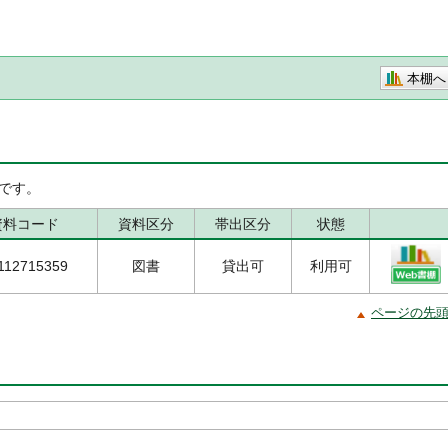
本棚へ
です。
資料コード
資料区分
帯出区分
状態
112715359
図書
貸出可
利用可
ページの先