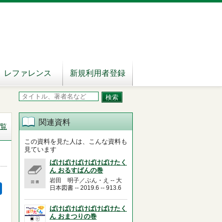
レファレンス
新規利用者登録
関連資料
覧
この資料を見た人は、こんな資料も
見ています
ばけばけばけばけばけたく
ん おるすばんの巻
岩田 明子／ぶん・え -- 大
日本図書 -- 2019.6 -- 913.6
ばけばけばけばけばけたく
ん おまつりの巻