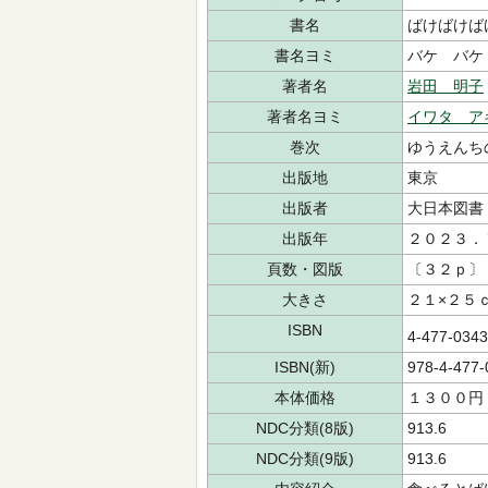
書名
ばけばけば
書名ヨミ
バケ バケ
著者名
岩田 明子
著者名ヨミ
イワタ ア
巻次
ゆうえんち
出版地
東京
出版者
大日本図書
出版年
２０２３．
頁数・図版
〔３２ｐ〕
大きさ
２１×２５
ISBN
4-477-034
ISBN(新)
978-4-477-
本体価格
１３００円
NDC分類(8版)
913.6
NDC分類(9版)
913.6