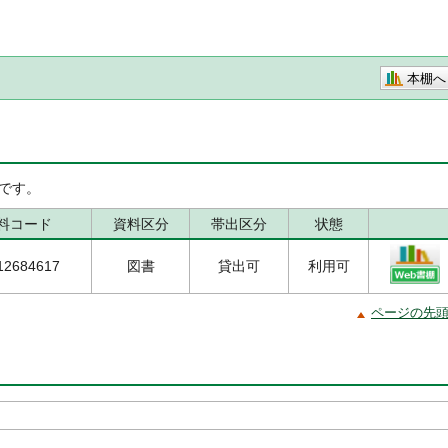
本棚へ
です。
料コード
資料区分
帯出区分
状態
12684617
図書
貸出可
利用可
ページの先