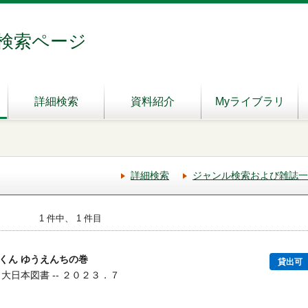
検索ページ
詳細検索
資料紹介
Myライブラリ
詳細検索
ジャンル検索および雑誌一
1 件中、 1 件目
くん ゆうえんちの巻
貸出可
 大日本図書 -- ２０２３．７