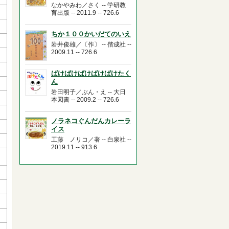
なかやみわ／さく -- 学研教
育出版 -- 2011.9 -- 726.6
ちか１００かいだてのいえ
岩井俊雄／〔作〕 -- 偕成社 --
2009.11 -- 726.6
ばけばけばけばけばけたく
ん
岩田明子／ぶん・え -- 大日
本図書 -- 2009.2 -- 726.6
ノラネコぐんだんカレーラ
イス
工藤 ノリコ／著 -- 白泉社 --
2019.11 -- 913.6