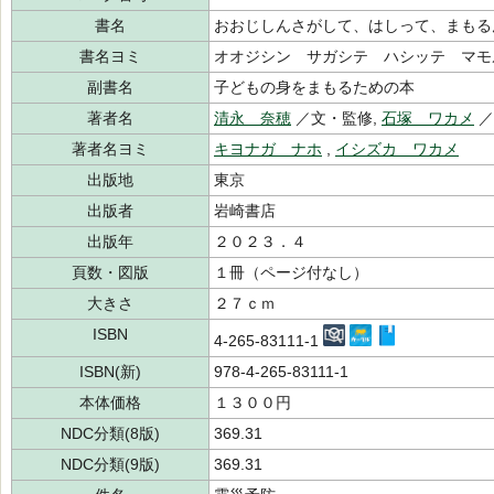
書名
おおじしんさがして、はしって、まもる
書名ヨミ
オオジシン サガシテ ハシッテ マモ
副書名
子どもの身をまもるための本
著者名
清永 奈穂
／文・監修,
石塚 ワカメ
著者名ヨミ
キヨナガ ナホ
,
イシズカ ワカメ
出版地
東京
出版者
岩崎書店
出版年
２０２３．４
頁数・図版
１冊（ページ付なし）
大きさ
２７ｃｍ
ISBN
4-265-83111-1
ISBN(新)
978-4-265-83111-1
本体価格
１３００円
NDC分類(8版)
369.31
NDC分類(9版)
369.31