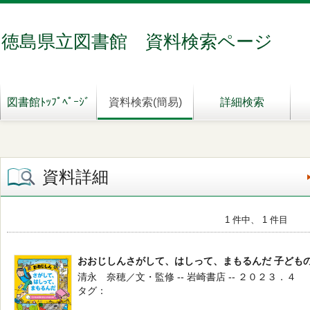
徳島県立図書館 資料検索ページ
図書館ﾄｯﾌﾟﾍﾟｰｼﾞ
資料検索(簡易)
詳細検索
資料詳細
1 件中、 1 件目
おおじしんさがして、はしって、まもるんだ 子ども
清永 奈穂／文・監修 -- 岩崎書店 -- ２０２３．４
タグ