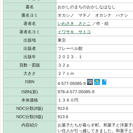
書名
おかしのまちのおかしなはなし
書名ヨミ
オカシノ マチノ オカシナ ハナシ
著者名
いわさき さとこ
／作・絵
著者名ヨミ
イワサキ サトコ
出版地
東京
出版者
フレーベル館
出版年
２０２３．１
頁数・図版
３２ｐ
大きさ
２７ｃｍ
ISBN
4-577-05085-9
ISBN(新)
978-4-577-05085-9
本体価格
１３６０円
NDC分類(8版)
913.6
NDC分類(9版)
913.6
内容紹介
お菓子たちが暮らす町。和菓子と洋菓子
い住人が引っ越してきました。和菓子と