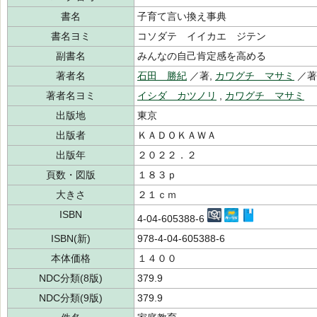
書名
子育て言い換え事典
書名ヨミ
コソダテ イイカエ ジテン
副書名
みんなの自己肯定感を高める
著者名
石田 勝紀
／著,
カワグチ マサミ
／
著者名ヨミ
イシダ カツノリ
,
カワグチ マサミ
出版地
東京
出版者
ＫＡＤＯＫＡＷＡ
出版年
２０２２．２
頁数・図版
１８３ｐ
大きさ
２１ｃｍ
ISBN
4-04-605388-6
ISBN(新)
978-4-04-605388-6
本体価格
１４００
NDC分類(8版)
379.9
NDC分類(9版)
379.9