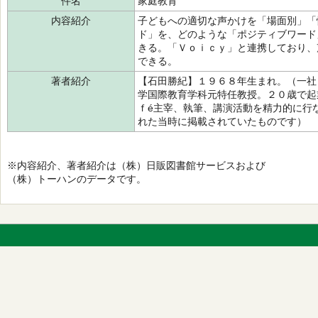
件名
家庭教育
内容紹介
子どもへの適切な声かけを「場面別」「
ド」を、どのような「ポジティブワード
きる。「Ｖｏｉｃｙ」と連携しており、
できる。
著者紹介
【石田勝紀】１９６８年生まれ。（一社
学国際教育学科元特任教授。２０歳で起
ｆé主宰、執筆、講演活動を精力的に行
れた当時に掲載されていたものです）
※内容紹介、著者紹介は（株）日販図書館サービスおよび
（株）トーハンのデータです。