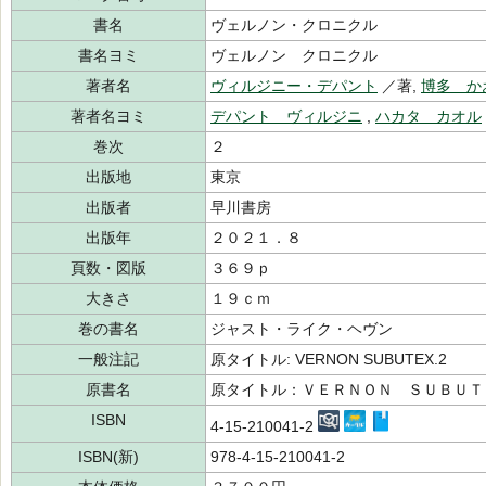
書名
ヴェルノン・クロニクル
書名ヨミ
ヴェルノン クロニクル
著者名
ヴィルジニー・デパント
／著,
博多 か
著者名ヨミ
デパント ヴィルジニ
,
ハカタ カオル
巻次
２
出版地
東京
出版者
早川書房
出版年
２０２１．８
頁数・図版
３６９ｐ
大きさ
１９ｃｍ
巻の書名
ジャスト・ライク・ヘヴン
一般注記
原タイトル: VERNON SUBUTEX.2
原書名
原タイトル：ＶＥＲＮＯＮ ＳＵＢＵＴ
ISBN
4-15-210041-2
ISBN(新)
978-4-15-210041-2