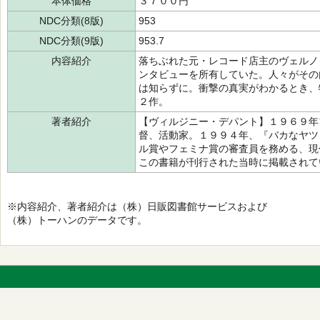
本体価格
３７００円
NDC分類(8版)
953
NDC分類(9版)
953.7
内容紹介
落ちぶれた元・レコード店主のヴェルノ
ンタビューを所有していた。人々がその
は知らずに。衝撃の真実がわかるとき、
２作。
著者紹介
【ヴィルジニー・デパント】１９６９年
督、活動家。１９９４年、『バカなヤツ
ル賞やフェミナ賞の審査員を務める、現
この書籍が刊行された当時に掲載されて
※内容紹介、著者紹介は（株）日販図書館サービスおよび
（株）トーハンのデータです。