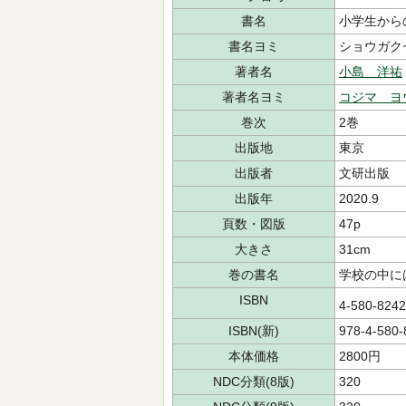
書名
小学生から
書名ヨミ
ショウガク
著者名
小島 洋祐
著者名ヨミ
コジマ ヨ
巻次
2巻
出版地
東京
出版者
文研出版
出版年
2020.9
頁数・図版
47p
大きさ
31cm
巻の書名
学校の中に
ISBN
4-580-824
ISBN(新)
978-4-580-
本体価格
2800円
NDC分類(8版)
320