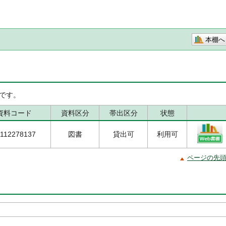
本棚へ
です。
資料コード
資料区分
帯出区分
状態
112278137
図書
貸出可
利用可
ページの先