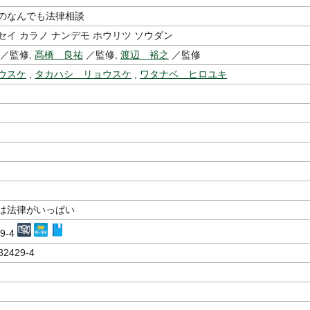
のなんでも法律相談
セイ カラノ ナンデモ ホウリツ ソウダン
／監修,
髙橋 良祐
／監修,
渡辺 裕之
／監修
ウスケ
,
タカハシ リョウスケ
,
ワタナベ ヒロユキ
は法律がいっぱい
29-4
82429-4