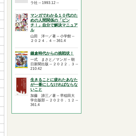
ラ社 -- 1993.12 --
マンガでわかる１０代のた
めの人間関係の「ピン
チ！」自分で解決マニュア
ル
山田 洋一／著 -- 小学館 --
２０２４．４ -- 361.4
鎌倉時代からの挑戦状！
一式 まさと／マンガ -- 朝
日新聞出版 -- ２０２２．３ --
210.42
生きることに疲れたあなた
が一番にしなければならな
いこと
加藤 諦三／著 -- 早稲田大
学出版部 -- ２０２０．１２ --
361.4