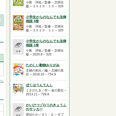
小島 洋祐／監修 -- 文研出
版 -- ２０２０．１０ -- 320
小学生からのなんでも法律
相談 4巻
小島 洋祐／監修 -- 文研出
版 -- ２０２０．１１ -- 320
小学生からのなんでも法律
相談 1巻
小島 洋祐／監修 -- 文研出
版 -- 2020.8 -- 320
たのしい動物おりがみ
主婦の友社／編 -- 主婦の友
社 -- 2016.10 -- 754.9
頭へ
ぼくはうんてんし
くさのたき／作 -- 金の星社 --
2013.11 -- 726.6
かいけつゾロリのきょうふ
のサッカー
原ゆたか／さく・え -- ポプ