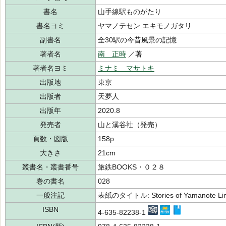
書名
山手線駅ものがたり
書名ヨミ
ヤマノテセン エキモノガタリ
副書名
全30駅の今昔風景の記憶
著者名
南 正時
／著
著者名ヨミ
ミナミ マサトキ
出版地
東京
出版者
天夢人
出版年
2020.8
発売者
山と溪谷社（発売）
頁数・図版
158p
大きさ
21cm
叢書名・叢書番号
旅鉄BOOKS・０２８
巻の書名
028
一般注記
表紙のタイトル: Stories of Yamanote Line
ISBN
4-635-82238-1