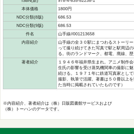
ISBN(新)
978-4-635-82238-1
本体価格
1800円
NDC分類(8版)
686.53
NDC分類(9版)
686.53
件名
山手線//001213658
内容紹介
山手線の全３０駅にまつわるストーリー
って撮り続けてきた写真で駅と駅周辺の
る。街のランドマーク、都電、廃線、歴
著者紹介
１９４６年福井県生まれ。アニメ制作会
生氏の影響を受け蒸気機関車の撮影に魅
続ける。１９７１年に鉄道写真家として
撮影、執筆で活躍。著書は５０冊以上を
た当時に掲載されていたものです）
※内容紹介、著者紹介は（株）日販図書館サービスおよび
（株）トーハンのデータです。