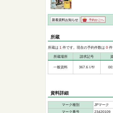
新着資料お知らせ
予約かごへ
所蔵
所蔵は
1
件です。現在の予約件数は
0
件
所蔵場所
請求記号
一般資料
367.6 /ﾉｻ/
00
資料詳細
マーク種別
JPマーク
マーク番号
23420109