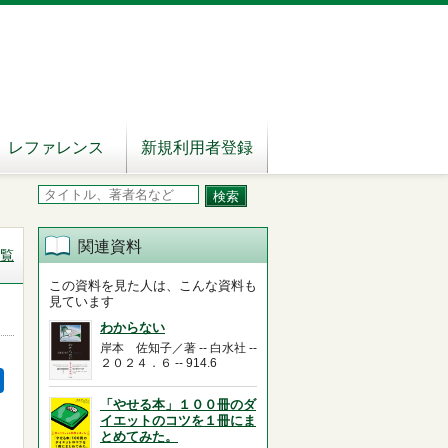
レファレンス
新規利用者登録
関連資料
覧
この資料を見た人は、こんな資料も
見ています
わからない
岸本 佐知子／著 -- 白水社 --
２０２４．６ -- 914.6
「やせる本」１００冊のダ
イエットのコツを１冊にま
とめてみた。