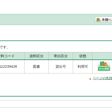
本棚へ
です。
資料コード
資料区分
帯出区分
状態
112239428
図書
貸出可
利用可
ページの先