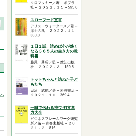
クロマッキー／著 -- ポプラ
社 -- ２０２２．１１ -- 595.6
スローフード宣言
アリス・ウォータース／著 --
海士の風 -- ２０２２．１１ --
383.8
１日１話、読めば心が熱く
なる３６５人の生き方の教
科書
藤尾 秀昭／監 -- 致知出版
社 -- ２０２２．３ -- 159.8
トットちゃんと訪ねた子ど
もたち
田沼 武能／著 -- 岩波書店 --
頭へ
２０２１．１０ -- 369.4
一瞬で伝わる神ワザ!文章
力大全
ビジネスフレームワーク研究
所／編 -- 青春出版社 -- ２０
２１．２ -- 816