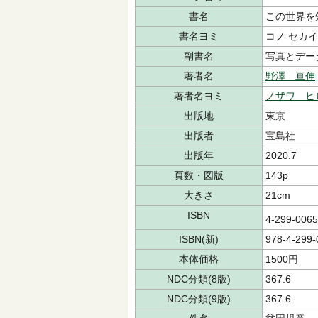
書名
この世界を
書名ヨミ
コノ セカイ
副書名
写真とデー
著者名
野澤 亘伸
著者名ヨミ
ノザワ ヒ
出版地
東京
出版者
宝島社
出版年
2020.7
頁数・図版
143p
大きさ
21cm
ISBN
4-299-006
ISBN(新)
978-4-299-
本体価格
1500円
NDC分類(8版)
367.6
NDC分類(9版)
367.6