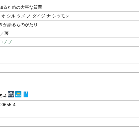
知るための大事な質問
 オ シル タメ ノ ダイジ ナ シツモン
タが語るものがたり
／著
ロノブ
55-4
00655-4