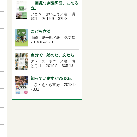
「国境なき医師団」になろ
う!
いとう せいこう／著 -- 講
談社 -- 2019.9 -- 329.36
こども六法
山崎 聡一郎／著 -- 弘文堂 --
2019.8 -- 320
自分で「始めた」女たち
グレース・ボニー／著 -- 海
と月社 -- 2019.5 -- 335.13
知っていますか?SDGs
-- さ・え・ら書房 -- 2018.9 -
- 331