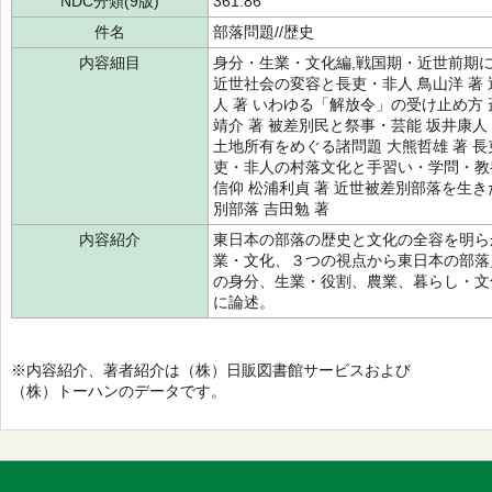
NDC分類(9版)
361.86
件名
部落問題//歴史
内容細目
身分・生業・文化編,戦国期・近世前期に
近世社会の変容と長吏・非人 鳥山洋 著
人 著 いわゆる「解放令」の受け止め方 
靖介 著 被差別民と祭事・芸能 坂井康人
土地所有をめぐる諸問題 大熊哲雄 著 長
吏・非人の村落文化と手習い・学問・教養
信仰 松浦利貞 著 近世被差別部落を生き
別部落 吉田勉 著
内容紹介
東日本の部落の歴史と文化の全容を明ら
業・文化、３つの視点から東日本の部落
の身分、生業・役割、農業、暮らし・文
に論述。
※内容紹介、著者紹介は（株）日販図書館サービスおよび
（株）トーハンのデータです。