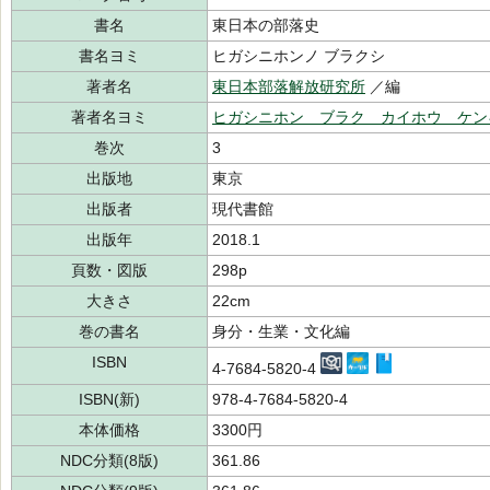
書名
東日本の部落史
書名ヨミ
ヒガシニホンノ ブラクシ
著者名
東日本部落解放研究所
／編
著者名ヨミ
ヒガシニホン ブラク カイホウ ケン
巻次
3
出版地
東京
出版者
現代書館
出版年
2018.1
頁数・図版
298p
大きさ
22cm
巻の書名
身分・生業・文化編
ISBN
4-7684-5820-4
ISBN(新)
978-4-7684-5820-4
本体価格
3300円
NDC分類(8版)
361.86