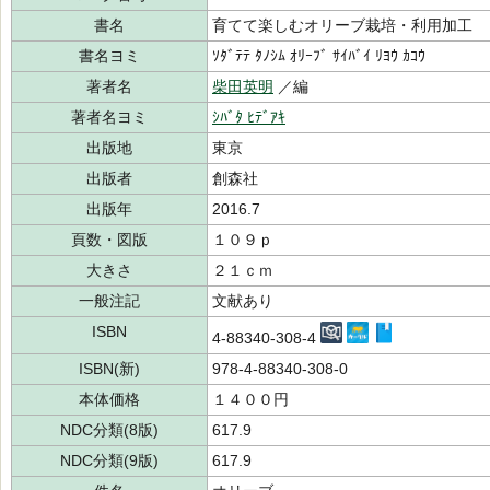
書名
育てて楽しむオリーブ栽培・利用加工
書名ヨミ
ｿﾀﾞﾃﾃ ﾀﾉｼﾑ ｵﾘｰﾌﾞ ｻｲﾊﾞｲ ﾘﾖｳ ｶｺｳ
著者名
柴田英明
／編
著者名ヨミ
ｼﾊﾞﾀ ﾋﾃﾞｱｷ
出版地
東京
出版者
創森社
出版年
2016.7
頁数・図版
１０９ｐ
大きさ
２１ｃｍ
一般注記
文献あり
ISBN
4-88340-308-4
ISBN(新)
978-4-88340-308-0
本体価格
１４００円
NDC分類(8版)
617.9
NDC分類(9版)
617.9