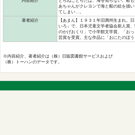
内容紹介
とらねことらたは、海を知らない。船も
あちゃんがクレヨンで海と船の絵を描い
てしまい…。
著者紹介
【あまん】１９３１年旧満州生まれ。日
いろ」で、日本児童文学者協会新人賞、
のかげおくり」で小学館文学賞、「おっ
芸賞を受賞。主な作品に「おにたのぼう
※内容紹介、著者紹介は（株）日販図書館サービスおよび
（株）トーハンのデータです。