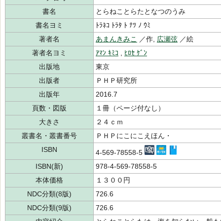
書名
とらねことらたとなつのうみ
書名ヨミ
ﾄﾗﾈｺ ﾄﾗﾀ ﾄ ﾅﾂ ﾉ ｳﾐ
著者名
あまんきみこ
／作,
広瀬弦
／絵
著者名ヨミ
ｱﾏﾝ ｷﾐｺ
,
ﾋﾛｾ ｹﾞﾝ
出版地
東京
出版者
ＰＨＰ研究所
出版年
2016.7
頁数・図版
１冊（ページ付なし）
大きさ
２４ｃｍ
叢書名・叢書番号
ＰＨＰにこにこえほん・
ISBN
4-569-78558-5
ISBN(新)
978-4-569-78558-5
本体価格
１３００円
NDC分類(8版)
726.6
NDC分類(9版)
726.6