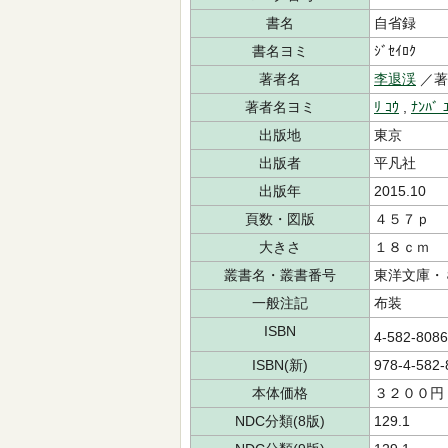
書名
自省録
書名ヨミ
ｼﾞｾｲﾛｸ
著者名
李退渓
／著
著者名ヨミ
ﾘ ｺｳ
,
ﾅﾝﾊﾞ 
出版地
東京
出版者
平凡社
出版年
2015.10
頁数・図版
４５７ｐ
大きさ
１８ｃｍ
叢書名・叢書番号
東洋文庫・
一般注記
布装
ISBN
4-582-808
ISBN(新)
978-4-582-
本体価格
３２００円
NDC分類(8版)
129.1