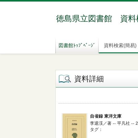
徳島県立図書館 資料
図書館ﾄｯﾌﾟﾍﾟｰｼﾞ
資料検索(簡易)
資料詳細
自省録 東洋文庫
李退渓／著 -- 平凡社 -- 2
タグ