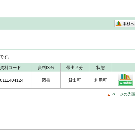
本棚へ
です。
資料コード
資料区分
帯出区分
状態
0111404124
図書
貸出可
利用可
ページの先