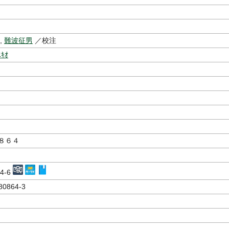
,
難波征男
／校注
ﾕｷｵ
８６４
64-6
80864-3