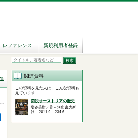
レファレンス
新規利用者登録
関連資料
覧
この資料を見た人は、こんな資料も
見ています
図説オーストリアの歴史
増谷英樹／著 -- 河出書房新
社 -- 2011.9 -- 234.6