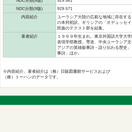
NDC分類(8版)
929.581
NDC分類(9版)
929.571
内容紹介
ユーラシア大陸の広範な地域に存在する
の本邦初訳。ギリシアの「オデュッセイ
民族のテクスト群を結集。
著者紹介
１９６９年生まれ。東京外国語大学大学
表現学部教授。専攻、中央ユーラシア文
アジアの英雄叙事詩－語り伝わる歴史」
事詩」ほか。
※内容紹介、著者紹介は（株）日販図書館サービスおよび
（株）トーハンのデータです。