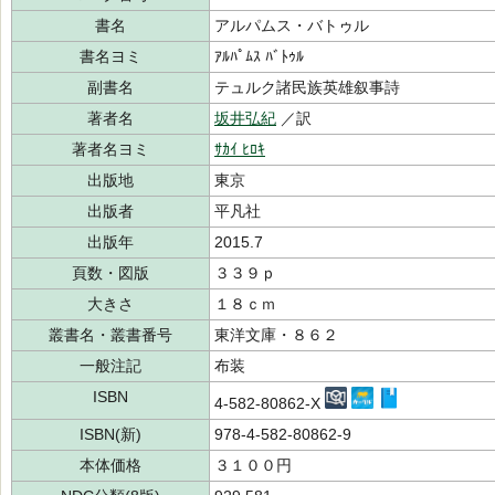
書名
アルパムス・バトゥル
書名ヨミ
ｱﾙﾊﾟﾑｽ ﾊﾞﾄｩﾙ
副書名
テュルク諸民族英雄叙事詩
著者名
坂井弘紀
／訳
著者名ヨミ
ｻｶｲ ﾋﾛｷ
出版地
東京
出版者
平凡社
出版年
2015.7
頁数・図版
３３９ｐ
大きさ
１８ｃｍ
叢書名・叢書番号
東洋文庫・８６２
一般注記
布装
ISBN
4-582-80862-X
ISBN(新)
978-4-582-80862-9
本体価格
３１００円