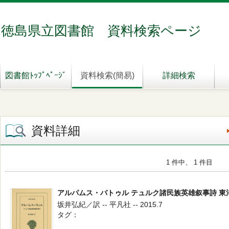
徳島県立図書館 資料検索ページ
図書館ﾄｯﾌﾟﾍﾟｰｼﾞ
資料検索(簡易)
詳細検索
資料詳細
1 件中、 1 件目
アルパムス・バトゥル テュルク諸民族英雄叙事詩 東
坂井弘紀／訳 -- 平凡社 -- 2015.7
タグ