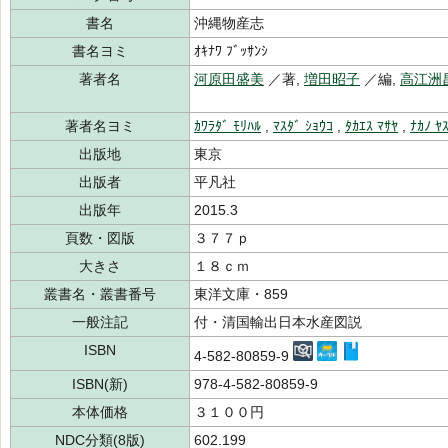
書名
沖縄物産志
書名ヨミ
ｵｷﾅﾜ ﾌﾞｯｻﾝｼ
著者名
河原田盛美
／著,
増田昭子
／編,
高江洲
著者名ヨミ
ｶﾜﾗﾀﾞ ﾓﾘﾊﾙ
,
ﾏｽﾀﾞ ｼｮｳｺ
,
ﾀｶｴｽ ﾏｻﾔ
,
ﾅｶﾉ ﾔ
出版地
東京
出版者
平凡社
出版年
2015.3
頁数・図版
３７７ｐ
大きさ
１８ｃｍ
叢書名・叢書番号
東洋文庫・859
一般注記
付・清国輸出日本水産図説
ISBN
4-582-80859-9
ISBN(新)
978-4-582-80859-9
本体価格
３１００円
NDC分類(8版)
602.199