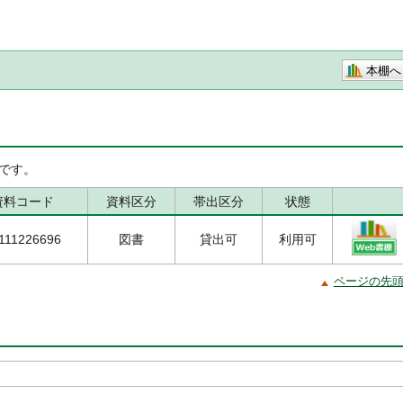
本棚へ
です。
資料コード
資料区分
帯出区分
状態
111226696
図書
貸出可
利用可
ページの先