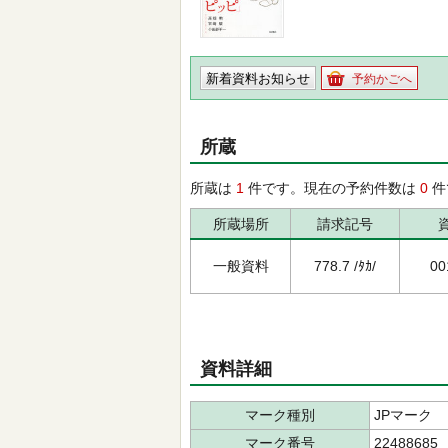
新着資料お知らせ
予約かごへ
所蔵
所蔵は
1
件です。現在の予約件数は
0
件
所蔵場所
請求記号
一般資料
778.7 /ﾀｶ/
00
資料詳細
マーク種別
JPマーク
マーク番号
22488685