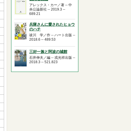
アレックス・カー／著 -- 中
央公論新社 -- 2019.3 --
689.21
兵隊さんに愛されたヒョウ
のハチ
祓川 学／作 -- ハート出版 --
2018.6 -- 489.53
三好一族と阿波の城館
石井伸夫／編 -- 戎光祥出版 --
2018.3 -- 521.823