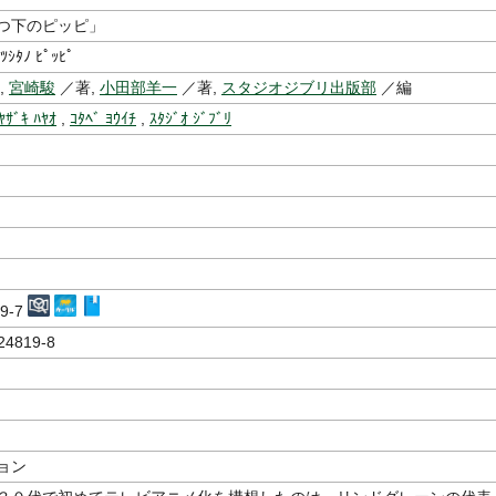
つ下のピッピ」
ﾂｼﾀﾉ ﾋﾟｯﾋﾟ
,
宮崎駿
／著,
小田部羊一
／著,
スタジオジブリ出版部
／編
ﾔｻﾞｷ ﾊﾔｵ
,
ｺﾀﾍﾞ ﾖｳｲﾁ
,
ｽﾀｼﾞｵ ｼﾞﾌﾞﾘ
19-7
24819-8
ョン