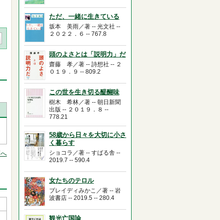
ただ、一緒に生きている
坂本 美雨／著 -- 光文社 --
２０２２．６ -- 767.8
頭のよさとは「説明力」だ
齋藤 孝／著 -- 詩想社 -- ２
０１９．９ -- 809.2
この世を生き切る醍醐味
樹木 希林／著 -- 朝日新聞
出版 -- ２０１９．８ --
778.21
58歳から日々を大切に小さ
く暮らす
ショコラ／著 -- すばる舎 --
頭へ
2019.7 -- 590.4
女たちのテロル
ブレイディみかこ／著 -- 岩
波書店 -- 2019.5 -- 280.4
観光亡国論