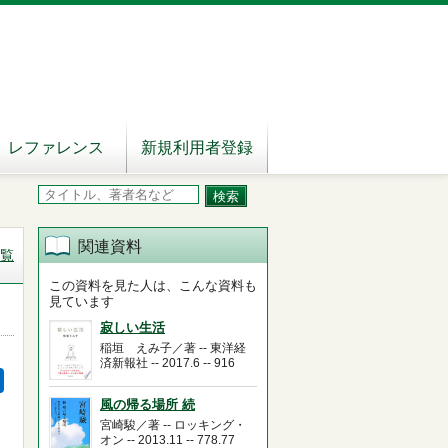
レファレンス
新規利用者登録
関連資料
覧
この資料を見た人は、こんな資料も
見ています
寂しい生活
稲垣 えみ子／著 -- 東洋経
済新報社 -- 2017.6 -- 916
風の帰る場所 続
宮崎駿／著 -- ロッキング・
オン -- 2013.11 -- 778.77