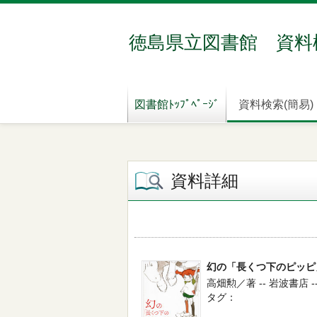
徳島県立図書館 資料
図書館ﾄｯﾌﾟﾍﾟｰｼﾞ
資料検索(簡易)
資料詳細
幻の「長くつ下のピッピ
高畑勲／著 -- 岩波書店 -- 
タグ