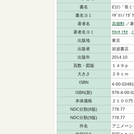
書名
幻の「長く
書名ヨミ
ﾏﾎﾞﾛｼﾉ ﾅｶﾞｸ
著者名
高畑勲
／著
著者名ヨミ
ﾀｶﾊﾀ ｲｻｵ
,
ﾐ
出版地
東京
出版者
岩波書店
出版年
2014.10
頁数・図版
１４９ｐ
大きさ
２６ｃｍ
ISBN
4-00-0248
ISBN(新)
978-4-00-0
本体価格
２１００円
NDC分類(8版)
778.77
NDC分類(9版)
778.77
件名
アニメーシ