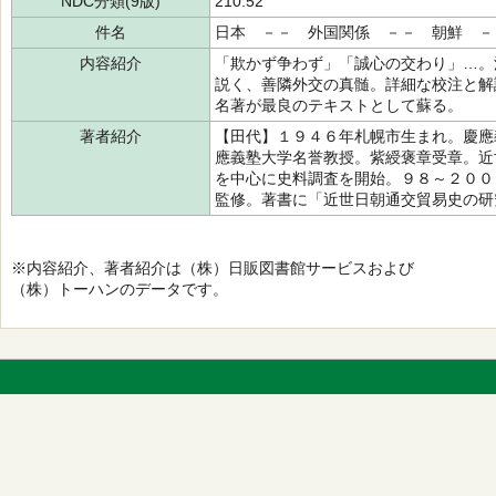
NDC分類(9版)
210.52
件名
日本 －－ 外国関係 －－ 朝鮮 －
内容紹介
「欺かず争わず」「誠心の交わり」…。
説く、善隣外交の真髄。詳細な校注と解
名著が最良のテキストとして蘇る。
著者紹介
【田代】１９４６年札幌市生まれ。慶應
應義塾大学名誉教授。紫綬褒章受章。近
を中心に史料調査を開始。９８～２００
監修。著書に「近世日朝通交貿易史の研
※内容紹介、著者紹介は（株）日販図書館サービスおよび
（株）トーハンのデータです。