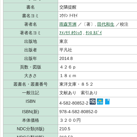
書名
交隣提醒
書名ヨミ
ｺｳﾘﾝ ﾃｲｾｲ
著者名
雨森芳洲
／〔著〕,
田代和生
／校注
著者名ヨミ
ｱﾒﾉﾓﾘ ﾎｳｼｭｳ
,
ﾀｼﾛ ｶｽﾞｲ
出版地
東京
出版者
平凡社
出版年
2014.8
頁数・図版
４２６ｐ
大きさ
１８ｃｍ
叢書名・叢書番号
東洋文庫・８５２
一般注記
文献あり 索引あり
ISBN
4-582-80852-2
ISBN(新)
978-4-582-80852-0
本体価格
３２００円
NDC分類(8版)
210.5