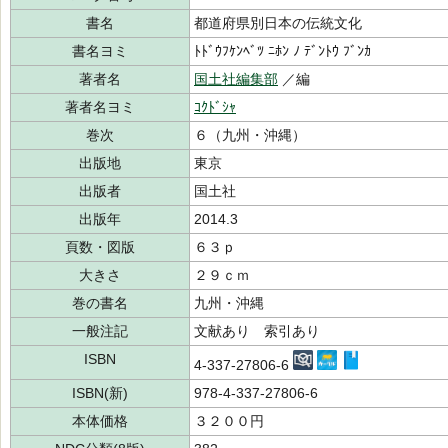
書名
都道府県別日本の伝統文化
書名ヨミ
ﾄﾄﾞｳﾌｹﾝﾍﾞﾂ ﾆﾎﾝ ﾉ ﾃﾞﾝﾄｳ ﾌﾞﾝｶ
著者名
国土社編集部
／編
著者名ヨミ
ｺｸﾄﾞｼｬ
巻次
６（九州・沖縄）
出版地
東京
出版者
国土社
出版年
2014.3
頁数・図版
６３ｐ
大きさ
２９ｃｍ
巻の書名
九州・沖縄
一般注記
文献あり 索引あり
ISBN
4-337-27806-6
ISBN(新)
978-4-337-27806-6
本体価格
３２００円