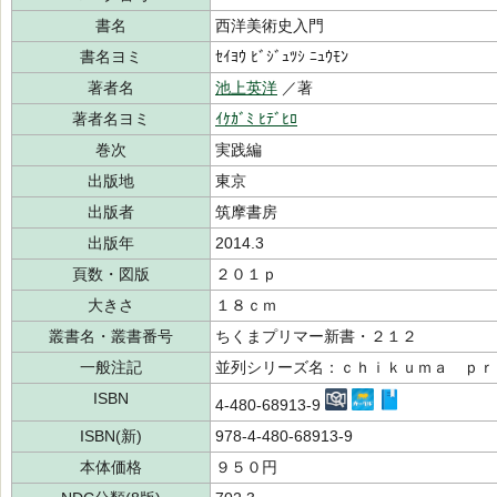
書名
西洋美術史入門
書名ヨミ
ｾｲﾖｳ ﾋﾞｼﾞｭﾂｼ ﾆｭｳﾓﾝ
著者名
池上英洋
／著
著者名ヨミ
ｲｹｶﾞﾐ ﾋﾃﾞﾋﾛ
巻次
実践編
出版地
東京
出版者
筑摩書房
出版年
2014.3
頁数・図版
２０１ｐ
大きさ
１８ｃｍ
叢書名・叢書番号
ちくまプリマー新書・２１２
一般注記
並列シリーズ名：ｃｈｉｋｕｍａ ｐｒ
ISBN
4-480-68913-9
ISBN(新)
978-4-480-68913-9
本体価格
９５０円