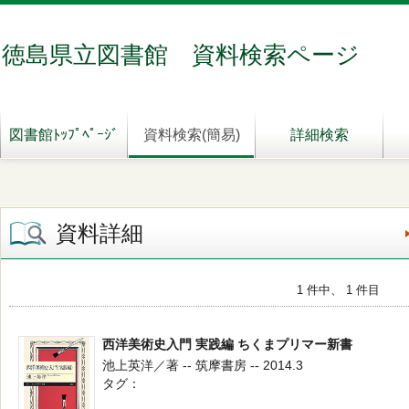
徳島県立図書館 資料検索ページ
図書館ﾄｯﾌﾟﾍﾟｰｼﾞ
資料検索(簡易)
詳細検索
資料詳細
1 件中、 1 件目
西洋美術史入門 実践編 ちくまプリマー新書
池上英洋／著 -- 筑摩書房 -- 2014.3
タグ