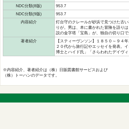
NDC分類(8版)
953.7
NDC分類(9版)
953.7
内容紹介
灯台守のクレールが砂浜で見つけた古い
りが。男は、本に書かれた冒険を語りは
説の金字塔「宝島」が、独自の切り口で
著者紹介
【スティーヴンソン】１８５０～９４年
２０代から旅行記やエッセイを発表。イ
博士とハイド氏」「さらわれたデイヴィ
※内容紹介、著者紹介は（株）日販図書館サービスおよび
（株）トーハンのデータです。