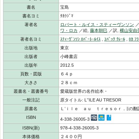
書名
宝島
書名ヨミ
ﾀｶﾗｼﾞﾏ
著者名
ロバート・ルイス・スティーヴンソン
／
ワ・ロカ
／絵,
藤本朝巳
／訳,
横山安由
著者名ヨミ
ｽﾃｨｰｳﾞﾝｿﾝ ﾛﾊﾞｰﾄ･ﾙｲｽ
,
ﾕﾊﾞｯｸ ｸﾚｰﾙ
,
ﾛｶ ﾌ
出版地
東京
出版者
小峰書店
出版年
2012.5
頁数・図版
６４ｐ
大きさ
２８ｃｍ
叢書名・叢書番号
愛蔵版世界の名作絵本・
一般注記
原タイトル: L''ILE AU TRESOR
原書名
Ｌ’ｉｌｅ ａｕ ｔｒｅｓｏｒ．∥の翻
ISBN
4-338-26005-3
ISBN(新)
978-4-338-26005-3
本体価格
２４００円