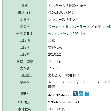
書名
イスラーム法理論の歴史
書名ヨミ
ｲｽﾗｰﾑﾎｳﾘﾛﾝﾉ ﾚｷｼ
副書名
スンニー派法学入門
著者名
ワーエル・Ｂ．ハッラーク
／原著,
黒田
著者名ヨミ
ﾊｯﾗｰｸ ﾜｰｲﾙ･B.
,
ｸﾛﾀﾞ ﾄｼｵ
出版地
東京
出版者
書肆心水
出版年
2010.12
頁数・図版
４３０ｐ
大きさ
２２ｃｍ
一般注記
文献あり 索引あり
原書名
Ａ ｈｉｓｔｏｒｙ ｏｆ Ｉｓｌａｍ
翻訳
ISBN
4-902854-80-5
ISBN(新)
978-4-902854-80-0
本体価格
６６００円