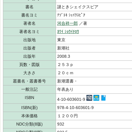
書名
謎ときシェイクスピア
書名ヨミ
ﾅｿﾞﾄｷ ｼｪｲｸｽﾋﾟｱ
著者名
河合祥一郎
／著
著者名ヨミ
ｶﾜｲ ｼｮｳｲﾁﾛｳ
出版地
東京
出版者
新潮社
出版年
2008.3
頁数・図版
２５３ｐ
大きさ
２０ｃｍ
叢書名・叢書番号
新潮選書・
一般注記
年表あり
ISBN
4-10-603601-9
ISBN(新)
978-4-10-603601-9
本体価格
１２００円
NDC分類(8版)
932