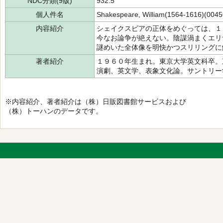
NDC分類(9版)
932.5
個人件名
Shakespeare, William(1564-1616)(004
内容紹介
シェイクスピアの正体をめぐっては、１
今なお論争が絶えない。陰謀渦まくエリ
謎めいた全体像を明快かつスリリングに
著者紹介
１９６０年生まれ。東京大学英文科卒。
演劇、英文学、表象文化論。サントリー
※内容紹介、著者紹介は（株）日販図書館サービスおよび
（株）トーハンのデータです。