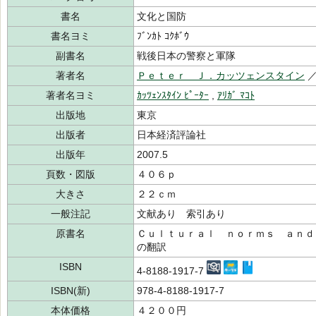
書名
文化と国防
書名ヨミ
ﾌﾞﾝｶﾄ ｺｸﾎﾞｳ
副書名
戦後日本の警察と軍隊
著者名
Ｐｅｔｅｒ Ｊ．カッツェンスタイン
／
著者名ヨミ
ｶｯﾂｪﾝｽﾀｲﾝ ﾋﾟｰﾀｰ
,
ｱﾘｶﾞ ﾏｺﾄ
出版地
東京
出版者
日本経済評論社
出版年
2007.5
頁数・図版
４０６ｐ
大きさ
２２ｃｍ
一般注記
文献あり 索引あり
原書名
Ｃｕｌｔｕｒａｌ ｎｏｒｍｓ ａｎｄ
の翻訳
ISBN
4-8188-1917-7
ISBN(新)
978-4-8188-1917-7
本体価格
４２００円