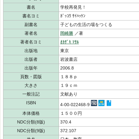
書名
学校再発見！
書名ヨミ
ｶﾞｯｺｳ ｻｲﾊｯｹﾝ
副書名
子どもの生活の場をつくる
著者名
岡崎勝
／著
著者名ヨミ
ｵｶｻﾞｷ ﾏｻﾙ
出版地
東京
出版者
岩波書店
出版年
2006.8
頁数・図版
１８８ｐ
大きさ
１９ｃｍ
一般注記
文献あり
ISBN
4-00-022468-9
本体価格
１５００円
NDC分類(8版)
370.4
NDC分類(9版)
372.107