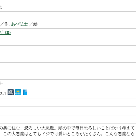
ま
／作,
あべ弘士
／絵
ﾍﾞ ﾋﾛｼ
士
13-1
の奥に住む、恐ろしい大悪魔。頭の中で毎日恐ろしいことばかり考えて
、この大悪魔はとてもドジで可愛いところがたくさん。こんな悪魔なら