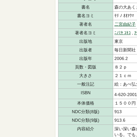
書名
森の大あく
書名ヨミ
ﾓﾘ ﾉ ｵｵｱｸﾏ
著者名
二宮由紀子
著者名ヨミ
ﾆﾉﾐﾔ ﾕｷｺ
,
ｱ
出版地
東京
出版者
毎日新聞社
出版年
2006.2
頁数・図版
８２ｐ
大きさ
２１ｃｍ
一般注記
絵：あべ弘
ISBN
4-620-200
本体価格
１５００円
NDC分類(8版)
913
NDC分類(9版)
913.6
内容紹介
深い深い森
いる。でも