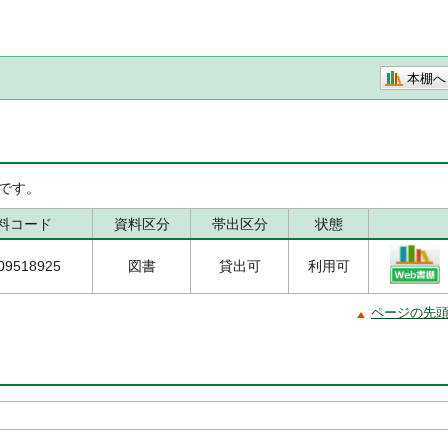
本棚へ
です。
料コード
資料区分
帯出区分
状態
09518925
図書
貸出可
利用可
ページの先