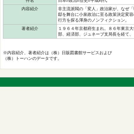
件名
日本//政治//歴史//平成時代
内容紹介
非主流派閥の「変人」政治家が、なぜ「
邸を舞台に小泉政治に至る政策決定変容
行方を探る渾身のノンフィクション。
著者紹介
１９６４年京都府生まれ。８６年東京大
部、経済部、ジュネーブ支局長を経て、
※内容紹介、著者紹介は（株）日販図書館サービスおよび
（株）トーハンのデータです。