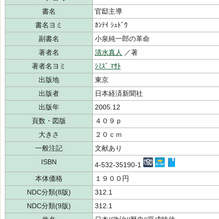
書名
官邸主導
書名ヨミ
ｶﾝﾃｲ ｼｭﾄﾞｳ
副書名
小泉純一郎の革命
著者名
清水真人
／著
著者名ヨミ
ｼﾐｽﾞ ﾏｻﾄ
出版地
東京
出版者
日本経済新聞社
出版年
2005.12
頁数・図版
４０９ｐ
大きさ
２０ｃｍ
一般注記
文献あり
ISBN
4-532-35190-1
本体価格
１９００円
NDC分類(8版)
312.1
NDC分類(9版)
312.1