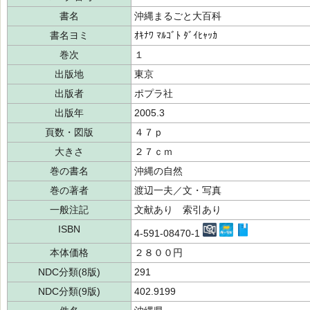
書名
沖縄まるごと大百科
書名ヨミ
ｵｷﾅﾜ ﾏﾙｺﾞﾄ ﾀﾞｲﾋｬｯｶ
巻次
１
出版地
東京
出版者
ポプラ社
出版年
2005.3
頁数・図版
４７ｐ
大きさ
２７ｃｍ
巻の書名
沖縄の自然
巻の著者
渡辺一夫／文・写真
一般注記
文献あり 索引あり
ISBN
4-591-08470-1
本体価格
２８００円
NDC分類(8版)
291
NDC分類(9版)
402.9199