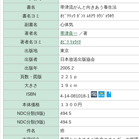
書名
帯津流がんと向きあう養生法
書名ヨミ
ｵﾋﾞﾂﾘｭｳ ｶﾞﾝﾄ ﾑｷｱｳ ﾖｳｼﾞｮｳﾎｳ
副書名
心体気
著者名
帯津良一
／著
著者名ヨミ
ｵﾋﾞﾂ ﾘｮｳｲﾁ
出版地
東京
出版者
日本放送出版協会
出版年
2005.2
頁数・図版
２２１ｐ
大きさ
１９ｃｍ
ISBN
4-14-081018-1
本体価格
１３００円
NDC分類(8版)
494.5
NDC分類(9版)
494.5
件名
癌