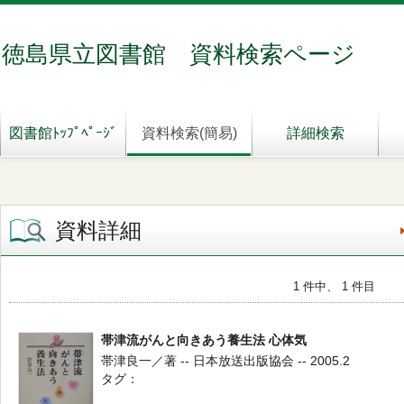
徳島県立図書館 資料検索ページ
図書館ﾄｯﾌﾟﾍﾟｰｼﾞ
資料検索(簡易)
詳細検索
資料詳細
1 件中、 1 件目
帯津流がんと向きあう養生法 心体気
帯津良一／著 -- 日本放送出版協会 -- 2005.2
タグ