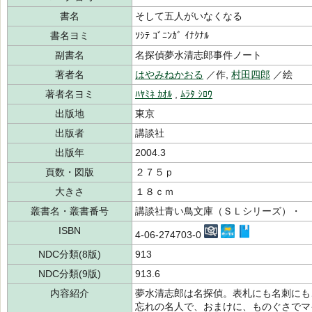
書名
そして五人がいなくなる
書名ヨミ
ｿｼﾃ ｺﾞﾆﾝｶﾞ ｲﾅｸﾅﾙ
副書名
名探偵夢水清志郎事件ノート
著者名
はやみねかおる
／作,
村田四郎
／絵
著者名ヨミ
ﾊﾔﾐﾈ ｶｵﾙ
,
ﾑﾗﾀ ｼﾛｳ
出版地
東京
出版者
講談社
出版年
2004.3
頁数・図版
２７５ｐ
大きさ
１８ｃｍ
叢書名・叢書番号
講談社青い鳥文庫（ＳＬシリーズ）・
ISBN
4-06-274703-0
NDC分類(8版)
913
NDC分類(9版)
913.6
内容紹介
夢水清志郎は名探偵。表札にも名刺にも
忘れの名人で、おまけに、ものぐさでマ