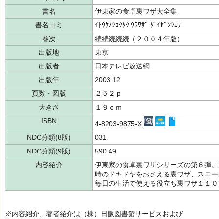
書名
伊東家の食卓裏ワザ大全集
書名ヨミ
ｲﾄｳｹﾉｼｮｸﾀｸ ｳﾗﾜｻﾞ ﾀﾞｲｾﾞﾝｼｭｳ
巻次
続続続続続（２００４年版）
出版地
東京
出版者
日本テレビ放送網
出版年
2003.12
頁数・図版
２５２ｐ
大きさ
１９ｃｍ
ISBN
4-8203-9875-X
NDC分類(8版)
031
NDC分類(9版)
590.49
内容紹介
伊東家の食卓裏ワザシリーズの第６弾。
時のドキドキをおさえる裏ワザ、スニー
毎日の生活で使える役立ち裏ワザ１１０
※内容紹介、著者紹介は（株）日販図書館サービスおよび