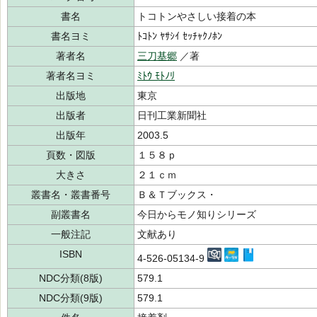
書名
トコトンやさしい接着の本
書名ヨミ
ﾄｺﾄﾝ ﾔｻｼｲ ｾｯﾁｬｸﾉﾎﾝ
著者名
三刀基郷
／著
著者名ヨミ
ﾐﾄｳ ﾓﾄﾉﾘ
出版地
東京
出版者
日刊工業新聞社
出版年
2003.5
頁数・図版
１５８ｐ
大きさ
２１ｃｍ
叢書名・叢書番号
Ｂ＆Ｔブックス・
副叢書名
今日からモノ知りシリーズ
一般注記
文献あり
ISBN
4-526-05134-9
NDC分類(8版)
579.1
NDC分類(9版)
579.1