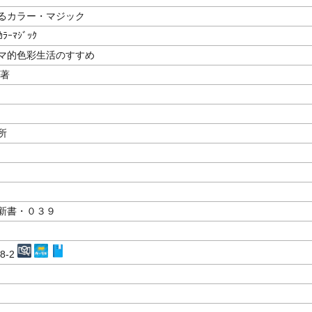
るカラー・マジック
ｶﾗｰﾏｼﾞｯｸ
マ的色彩生活のすすめ
／著
所
新書・０３９
38-2