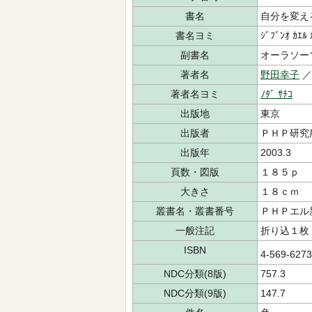
書名
自分を変え
書名ヨミ
ｼﾞﾌﾞﾝｵ ｶｴﾙ 
副書名
オーラソー
著者名
野田幸子
著者名ヨミ
ﾉﾀﾞ ｻﾁｺ
出版地
東京
出版者
ＰＨＰ研究
出版年
2003.3
頁数・図版
１８５ｐ
大きさ
１８ｃｍ
叢書名・叢書番号
ＰＨＰエル
一般注記
折り込１枚
ISBN
4-569-627
NDC分類(8版)
757.3
NDC分類(9版)
147.7