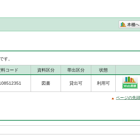
本棚へ
です。
資料コード
資料区分
帯出区分
状態
108512351
図書
貸出可
利用可
ページの先