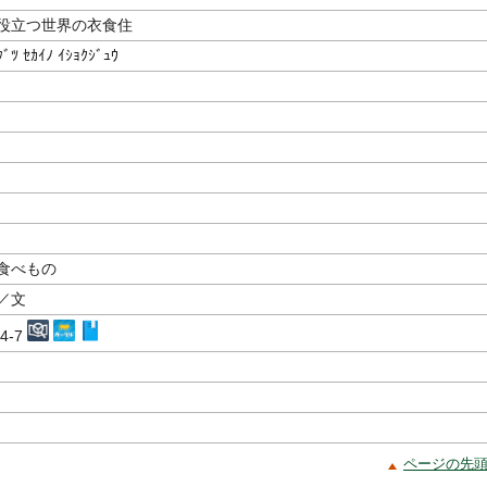
役立つ世界の衣食住
ﾀﾞﾂ ｾｶｲﾉ ｲｼｮｸｼﾞｭｳ
食べもの
／文
04-7
ページの先