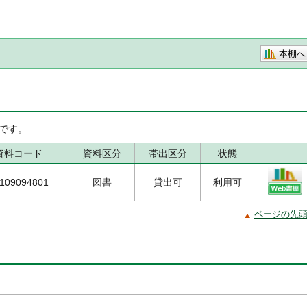
本棚へ
です。
資料コード
資料区分
帯出区分
状態
109094801
図書
貸出可
利用可
ページの先