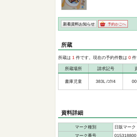
新着資料お知らせ
予約かごへ
所蔵
所蔵は
1
件です。現在の予約件数は
0
件
所蔵場所
請求記号
書庫児童
383L /ｺｸ/4
00
資料詳細
マーク種別
日販マーク
マーク番号
015318800