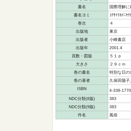
書名
国際理解に
書名ヨミ
ｺｸｻｲﾘｶｲﾆﾔｸ
巻次
４
出版地
東京
出版者
小峰書店
出版年
2001.4
頁数・図版
５１ｐ
大きさ
２９ｃｍ
巻の書名
特別な日の
巻の著者
久保田陽子
ISBN
4-338-177
NDC分類(8版)
383
NDC分類(9版)
383
件名
風俗