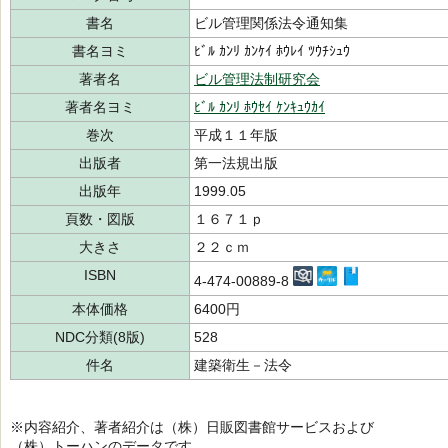
書名
ビル管理関係法令通知集
書名ヨミ
ﾋﾞﾙ ｶﾝﾘ ｶﾝｹｲ ﾎｳﾚｲ ﾂｳﾁｼｭｳ
著者名
ビル管理法制研究会
著者名ヨミ
ﾋﾞﾙ ｶﾝﾘ ﾎｳｾｲ ｹﾝｷｭｳｶｲ
巻次
平成１１年版
出版者
第一法規出版
出版年
1999.05
頁数・図版
１６７１ｐ
大きさ
２２ｃｍ
ISBN
4-474-00889-8
本体価格
6400円
NDC分類(8版)
528
件名
建築衛生－法令
※内容紹介、著者紹介は（株）日販図書館サービスおよび
（株）トーハンのデータです。