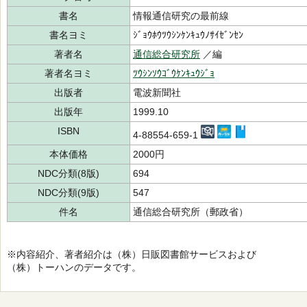
書名
情報通信研究の最前線
書名ヨミ
ｼﾞｮｳﾎｳﾂｳｼﾝｹﾝｷｭｳﾉｻｲｾﾞﾝｾﾝ
著者名
通信総合研究所
／編
著者名ヨミ
ﾂｳｼﾝｿｳｺﾞｳｹﾝｷｭｳｼﾞｮ
出版者
電波新聞社
出版年
1999.10
ISBN
4-88554-659-1
本体価格
2000円
NDC分類(8版)
694
NDC分類(9版)
547
件名
通信総合研究所（郵政省）
※内容紹介、著者紹介は（株）日販図書館サービスおよび
（株）トーハンのデータです。