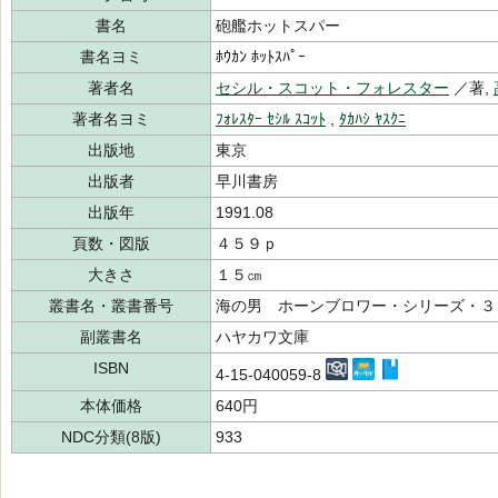
書名
砲艦ホットスパー
書名ヨミ
ﾎｳｶﾝ ﾎｯﾄｽﾊﾟｰ
著者名
セシル・スコット・フォレスター
／著,
著者名ヨミ
ﾌｫﾚｽﾀｰ ｾｼﾙ ｽｺｯﾄ
,
ﾀｶﾊｼ ﾔｽｸﾆ
出版地
東京
出版者
早川書房
出版年
1991.08
頁数・図版
４５９ｐ
大きさ
１５㎝
叢書名・叢書番号
海の男 ホーンブロワー・シリーズ・３
副叢書名
ハヤカワ文庫
ISBN
4-15-040059-8
本体価格
640円
NDC分類(8版)
933