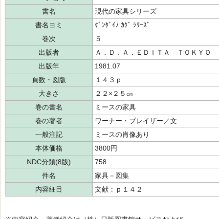
書名
現代の家具シリーズ
書名ヨミ
ｹﾞﾝﾀﾞｲﾉ ｶｸﾞ ｼﾘｰｽﾞ
巻次
５
出版者
Ａ．Ｄ．Ａ．ＥＤＩＴＡ ＴＯＫＹＯ
出版年
1981.07
頁数・図版
１４３ｐ
大きさ
２２×２５㎝
巻の書名
ミースの家具
巻の著者
ワーナー・ブレイザー／文
一般注記
ミースの肖像あり
本体価格
3800円
NDC分類(8版)
758
件名
家具－図集
内容細目
文献：ｐ１４２