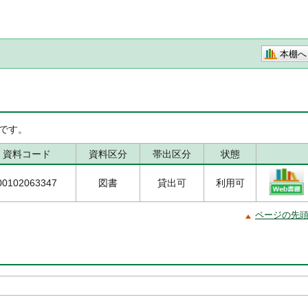
本棚へ
です。
資料コード
資料区分
帯出区分
状態
00102063347
図書
貸出可
利用可
ページの先