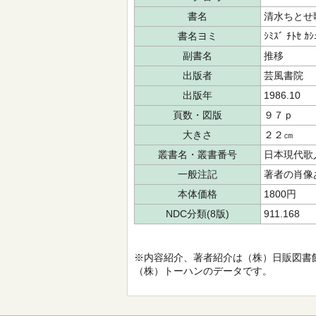
書名
清水ちとせ
書名ヨミ
ｼﾐｽﾞ ﾁﾄｾ ｶｼ
副書名
推移
出版者
芸風書院
出版年
1986.10
頁数・図版
９７ｐ
大きさ
２２㎝
叢書名・叢書番号
日本現代歌
一般注記
著者の肖像
本体価格
1800円
NDC分類(8版)
911.168
※内容紹介、著者紹介は（株）日販図書
（株）トーハンのデータです。