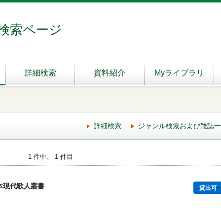
検索ページ
詳細検索
資料紹介
Myライブラリ
詳細検索
ジャンル検索および雑誌一
1 件中、 1 件目
本現代歌人叢書
貸出可