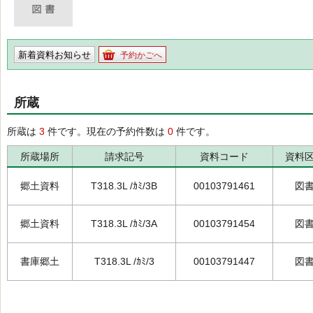
新着資料お知らせ
予約かごへ
所蔵
所蔵は
3
件です。現在の予約件数は
0
件です。
所蔵場所
請求記号
資料コード
資料
郷土資料
T318.3L /ｶﾐ/3B
00103791461
図
郷土資料
T318.3L /ｶﾐ/3A
00103791454
図
書庫郷土
T318.3L /ｶﾐ/3
00103791447
図