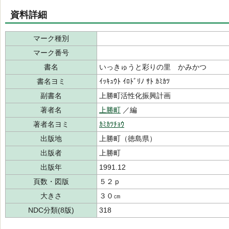
資料詳細
マーク種別
マーク番号
書名
いっきゅうと彩りの里 かみかつ
書名ヨミ
ｲｯｷｭｳﾄ ｲﾛﾄﾞﾘﾉ ｻﾄ ｶﾐｶﾂ
副書名
上勝町活性化振興計画
著者名
上勝町
／編
著者名ヨミ
ｶﾐｶﾂﾁｮｳ
出版地
上勝町（徳島県）
出版者
上勝町
出版年
1991.12
頁数・図版
５２ｐ
大きさ
３０㎝
NDC分類(8版)
318